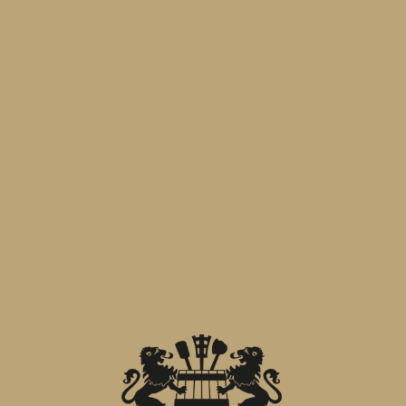
creazione unica, pensata per
conquistare nuovi palati.
Passate a trovarci allo
Stand 001, Hall
A5-C5
per degustare in anteprima
questa innovazione che celebra il
passato e il futuro, e tutte le altre
tradizionali birre del nostro birrificio.
PRECEDENTE