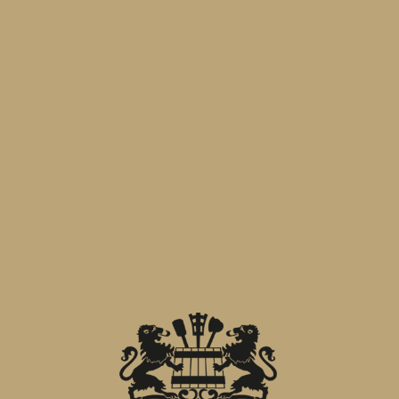
2026 insieme a
Botalla Formaggi
e
CAPANNA prosciutti
per dare vita non
solo ad una presenza in fiera ma un
incontro tra eccellenze che parlano la
stessa lingua, quella del saper fare
italiano.
Le 3 dimensioni del gusto: birra,
formaggio e prosciutto che si
incontrano, si completano e si
raccontano.
Tre storie diverse, un’unica esperienza
da vivere.
Pad 3 – Stand G01
11–14 maggio 2026 – Rho Fiera Milano
SUCCESSIVO