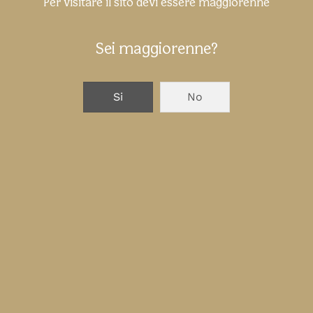
Per visitare il sito devi essere maggiorenne
del padel italiano
Sei maggiorenne?
SUCCESSIVO
Si
No