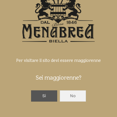
candidatura
SUCCESSIVO
Per visitare il sito devi essere maggiorenne
Sei maggiorenne?
Si
No