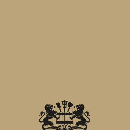
enabrea
sorprendere i vivaisti di Orticola 
oduce l’immagine della celebre mostra mercat