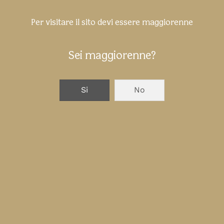
Per visitare il sito devi essere maggiorenne
SUCCESSIVO
Sei maggiorenne?
Si
No
opiano -
ce 2022