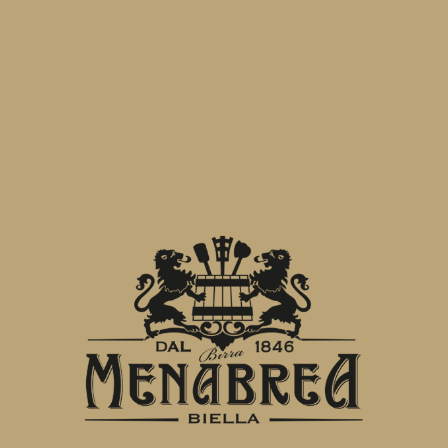
ata teatro di uno dei più importanti festiva
, DJsets di fama internazionale e food truc
lla Mutera dove dopo due annui di fermo si 