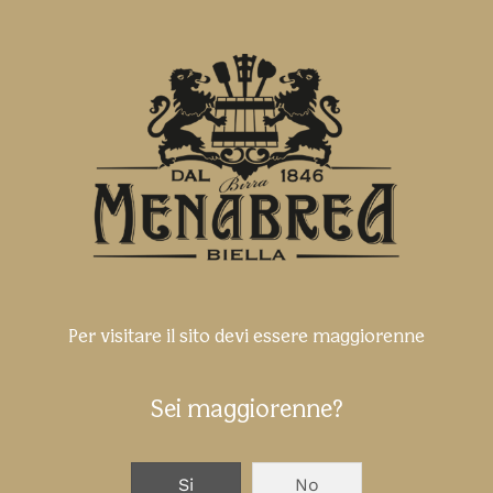
Per visitare il sito devi essere maggiorenne
Sei maggiorenne?
Si
No